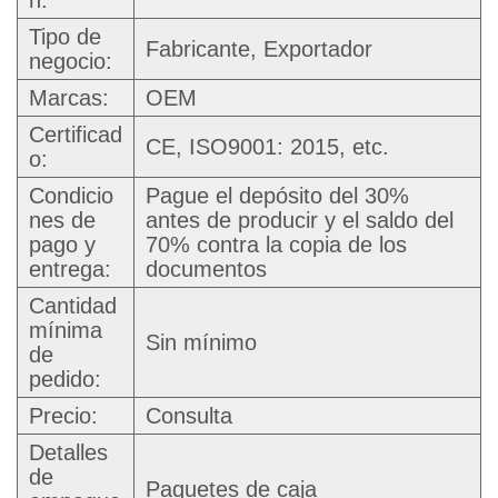
n:
Tipo de
Fabricante, Exportador
negocio:
Marcas:
OEM
Certificad
CE, ISO9001: 2015, etc.
o:
Condicio
Pague el depósito del 30%
nes de
antes de producir y el saldo del
pago y
70% contra la copia de los
entrega:
documentos
Cantidad
mínima
Sin mínimo
de
pedido:
Precio:
Consulta
Detalles
de
Paquetes de caja