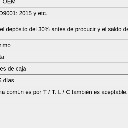
i, OEM
O9001: 2015 y etc.
el depósito del 30% antes de producir y el saldo d
nimo
ta
es de caja
5 días
ma común es por T / T. L / C también es aceptable.