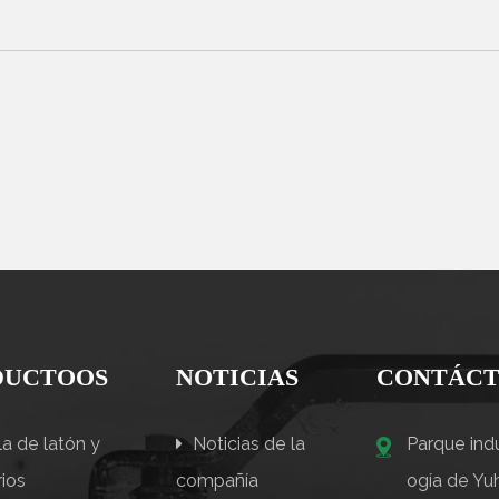
DUCTOOS
NOTICIAS
CONTÁCT
a de latón y
Noticias de la
Parque indu
ios
compañía
ogía de Yuh