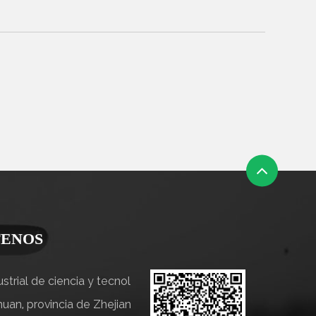
ENOS
strial de ciencia y tecnol
uan, provincia de Zhejian