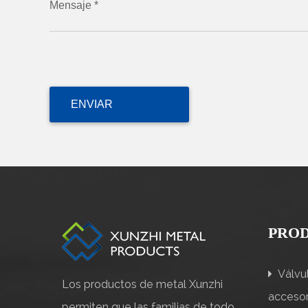
Mensaje *
PRO
Válvul
Los productos de metal Xunzhi
accesor
permiten que las familias de todo