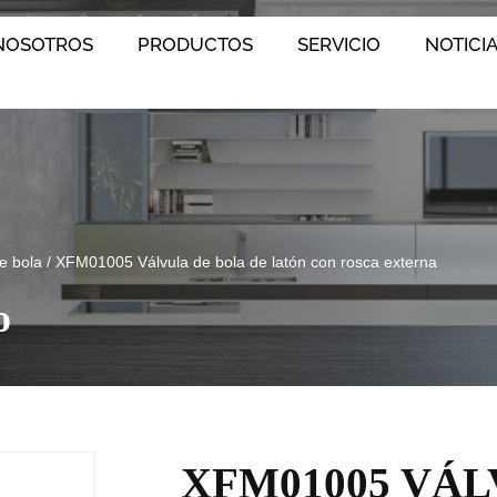
NOSOTROS
PRODUCTOS
SERVICIO
NOTICI
e bola
/
XFM01005 Válvula de bola de latón con rosca externa
o
XFM01005 VÁL