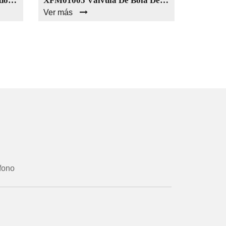
XFM01004 Válvula De Flotador Roscada Manual Ss304 2pc Del Hilo Interno Del Fabricante Chino
XFM01005 Válvula De Bola De Latón Con Rosca Externa
Ver más
Ver más
fono