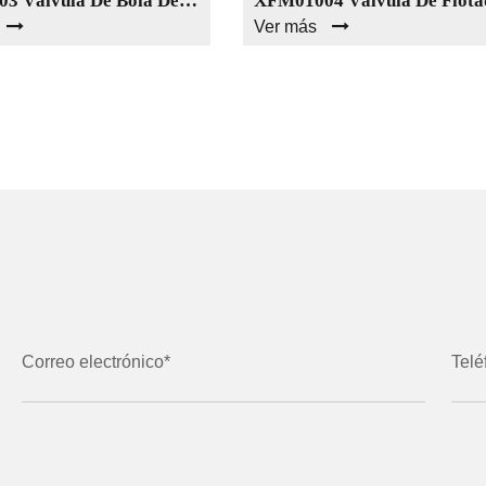
XFM01003 Válvula De Bola De Latón Venta Caliente Mejor Válvula De Bola De Latón A Precio Mayorista Válvula De Bola De Latón De La India
Ver más
Correo electrónico*
Telé