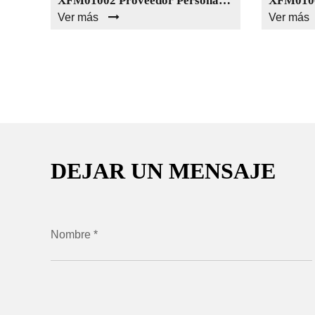
Válvula De Bola De Latón XFM01001 Válvula De Rosca Forjada Personalizada
XFM01002 Proveedor Personalizado De Válvula De Bola De Latón De Excelente Calidad India
Ver más
Ver más
DEJAR UN MENSAJE
Nombre *