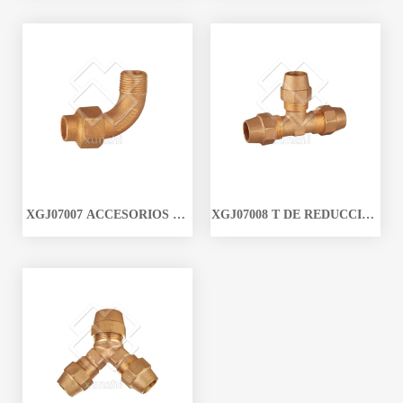
TUBERÍAS DE SOLDADURA
MAYOR DE TUBOS DE
DE MATERIAL DE BRONCE
CABECERA ACCESORIOS
EXCELENTE AL POR
DE JUNTAS DE TUBERÍA DE
MAYOR
BRONCE PARA LA VENTA
XGJ07007 ACCESORIOS DE
XGJ07008 T DE REDUCCIÓN
BRONCE
IGUAL DE COMPRESIÓN
DE BRONCE PARA
TUBERÍA DE COBRE