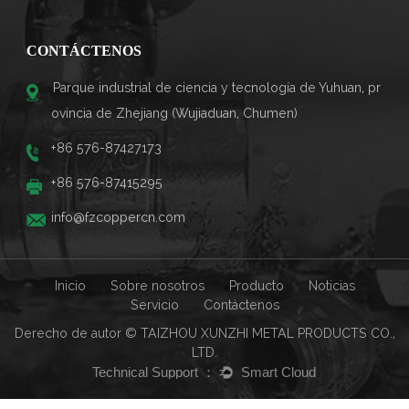
CONTÁCTENOS
Parque industrial de ciencia y tecnología de Yuhuan, pr
ovincia de Zhejiang (Wujiaduan, Chumen)
+86 576-87427173
+86 576-87415295
info@fzcoppercn.com
Inicio
Sobre nosotros
Producto
Noticias
Servicio
Contáctenos
Derecho de autor © TAIZHOU XUNZHI METAL PRODUCTS CO.,
LTD.