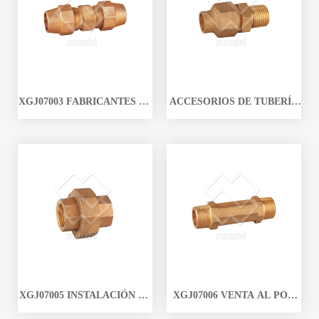
BRONCE DIVIDIDA EN DOS
CASQUILLO REDUCTOR DE
HEXAGONALES
BRONCE MONTAJE DE
BUJES DE LATÓN
XGJ07003 FABRICANTES DE
ACCESORIOS DE TUBERÍA
ACCESORIOS DE BRONCE
DE CODO DE BRONCE
POPULARES
XGJ07004
XGJ07005 INSTALACIÓN DE
XGJ07006 VENTA AL POR