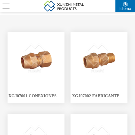
Idioma
XGJ07001 CONEXIONES DE
XGJ07002 FABRICANTE DE
TUBERÍA DURADERAS
ACCESORIOS DE BRONCE
UNIÓN SIN FIJAR DE
VENTA CALIENTE