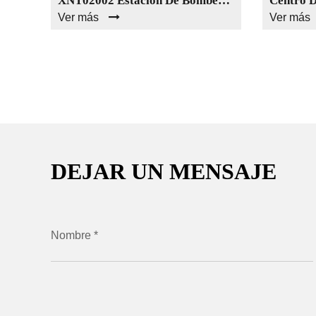
XNT02001 Venta Caliente Colector De Agua Sistemas De Suelo Radiante Piezas De Suelo Radiante Sistema De Centro De Mezcla De Agua
XNT02002 Estación De Bombeo Solar Para Sistemas Solares Térmicos Sistema De Calefacción Por Suelo Radiante
Ver más
Ver más
DEJAR UN MENSAJE
Nombre *