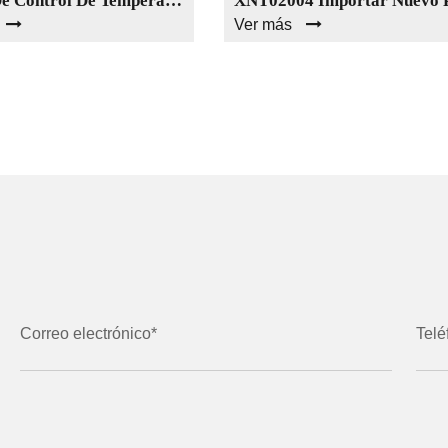
Centro De Control De Temperatura De Mezcla De Agua De Latón XNT02003
Ver más
Correo electrónico*
Telé