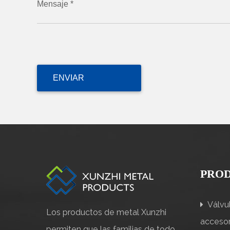
Mensaje *
PRO
Válvul
Los productos de metal Xunzhi
accesor
permiten que las familias de todo