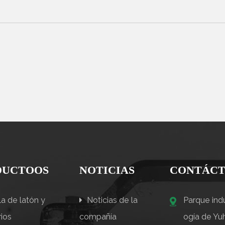
DUCTOOS
NOTICIAS
CONTÁCT
a de latón y
Noticias de la
Parque indu
ios
compañía
ogía de Yuh