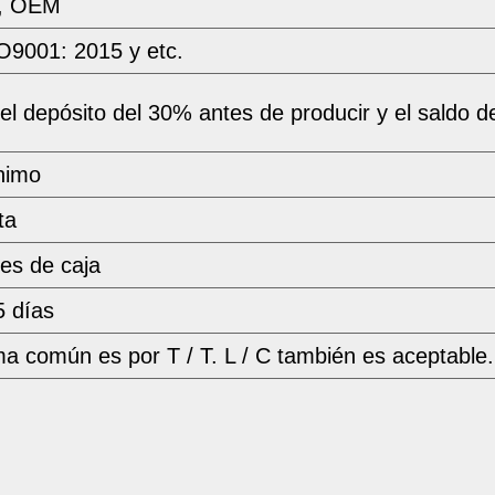
i, OEM
O9001: 2015 y etc.
el depósito del 30% antes de producir y el saldo d
nimo
ta
es de caja
5 días
ma común es por T / T. L / C también es aceptable.