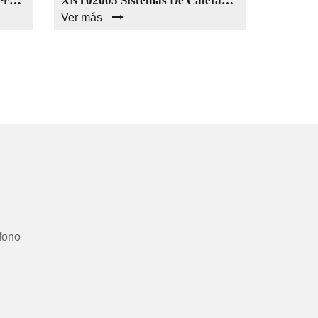
XNT02004 Importar Nuevo Producto Centro De Control De Mezcla De Agua Sistema De Calefacción Por Suelo Radiante A Un Precio Más Bajo
XNT02005 Sistemas De Calefacción De Piso Duraderos Sistema De Colector De Agua Del Centro De Control De Mezcla
Ver más
Ver más
fono