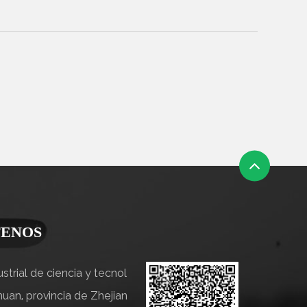
ENOS
strial de ciencia y tecnol
uan, provincia de Zhejian