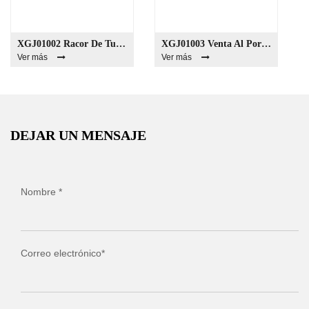
XGJ01002 Racor De Tubería De Latón Hembra Tapón De Pezón De Unión Hexagonal
XGJ01003 Venta Al Por Mayor Mate Brillante Grabado Logotipo Personalizado Plata Oro Pulsera De Acero Inoxidable Cuentas Espaciadoras Para La Fabricación De Joyas
Ver más
Ver más
DEJAR UN MENSAJE
Nombre *
Correo electrónico*